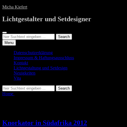
Skip
Micha Kiefert
to
content
Lichtgestalter und Setdesigner
Search
Search
Search
for:
Menu
Datenschutzerklärung
Impressum & Haftungsausschluss
Kontakt
Lichtgestaltung und Setdesign
Neuigkeiten
Vita
Search
Search
for:
Home
Posts tagged
Südafrika
Tag:
Südafrika
Knorkator in Südafrika 2012