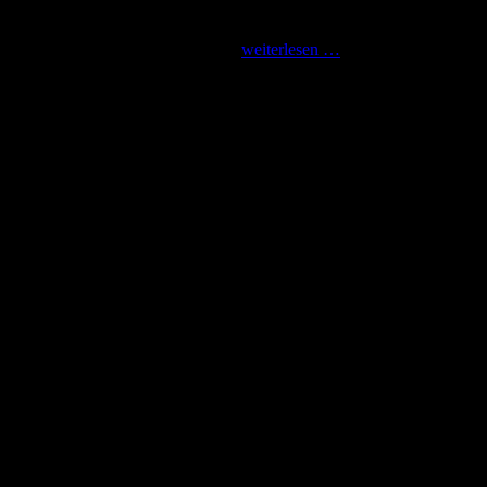
 mit Knorkator ans andere Ende der Welt. Die Band trat im Doors Club
Knorkator
terstützt und waren alles andere …
weiterlesen …
in
Südafrika
2012