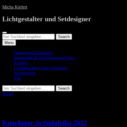
Skip
Micha Kiefert
to
content
Lichtgestalter und Setdesigner
Search
Search
Search
for:
Menu
Datenschutzerklärung
Impressum & Haftungsausschluss
Kontakt
Lichtgestaltung und Setdesign
Neuigkeiten
Vita
Search
Search
for:
Home
Posts tagged
Öppiköppi
Tag:
Öppiköppi
Knorkator in Südafrika 2012