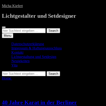
Skip
Micha Kiefert
to
content
Lichtgestalter und Setdesigner
Search
Search
Search
for:
Menu
Datenschutzerklärung
Impressum & Haftungsausschluss
Kontakt
Lichtgestaltung und Setdesign
Neuigkeiten
Vita
Search
Search
for:
Home
Posts tagged
GLP
Tag:
GLP
40 Jahre Karat in der Berliner